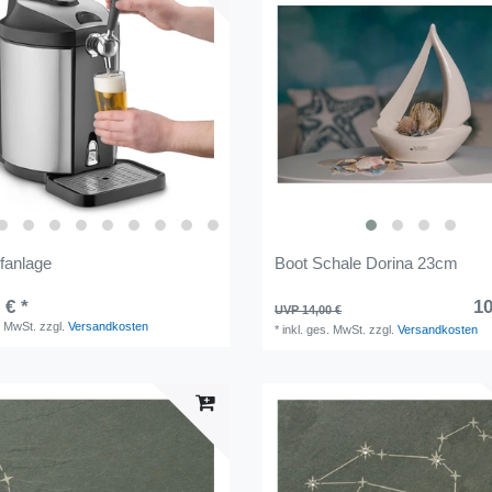
fanlage
Boot Schale Dorina 23cm
 € *
10
UVP 14,00 €
. MwSt.
zzgl.
Versandkosten
*
inkl. ges. MwSt.
zzgl.
Versandkosten