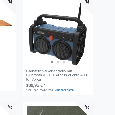
m
Baustellen-/Gartenradio mit
Bluetooth®, LED-Arbeitsleuchte & Li-
Ion Akku
109,95 € *
*
inkl. ges. MwSt.
zzgl.
Versandkosten