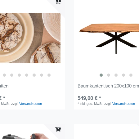
tten
Baumkantentisch 200x100 c
€ *
549,00 € *
. MwSt.
zzgl.
Versandkosten
*
inkl. ges. MwSt.
zzgl.
Versandkosten