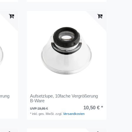
erung
Aufsetzlupe, 10fache Vergrößerung
B-Ware
10,50 € *
UVP 19,95 €
*
inkl. ges. MwSt.
zzgl.
Versandkosten