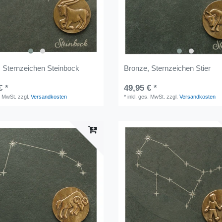
 Sternzeichen Steinbock
Bronze, Sternzeichen Stier
€ *
49,95 € *
. MwSt.
zzgl.
Versandkosten
*
inkl. ges. MwSt.
zzgl.
Versandkosten