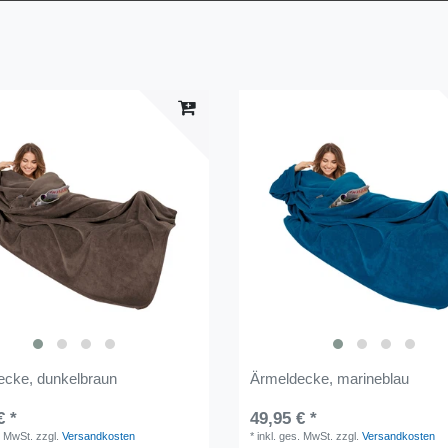
ecke, dunkelbraun
Ärmeldecke, marineblau
€ *
49,95 € *
. MwSt.
zzgl.
Versandkosten
*
inkl. ges. MwSt.
zzgl.
Versandkosten