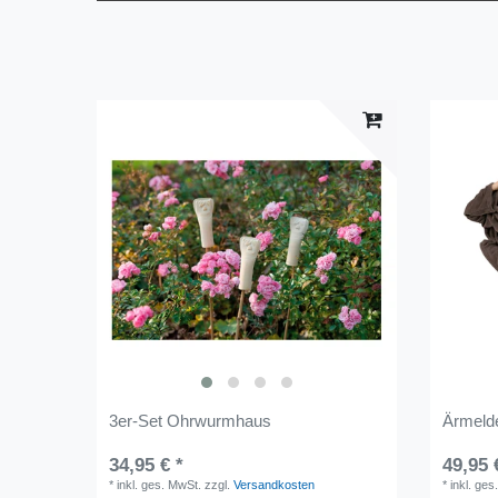
3er-Set Ohrwurmhaus
Ärmeld
34,95 € *
49,95 
*
inkl. ges. MwSt.
zzgl.
Versandkosten
*
inkl. ges