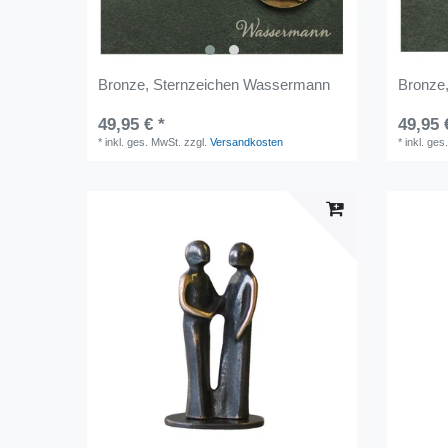
Bronze, Sternzeichen Wassermann
Bronze,
49,95 € *
49,95 
*
inkl. ges. MwSt.
zzgl.
Versandkosten
*
inkl. ges