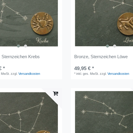
 Sternzeichen Krebs
Bronze, Sternzeichen Löwe
€ *
49,95 € *
. MwSt.
zzgl.
Versandkosten
*
inkl. ges. MwSt.
zzgl.
Versandkosten