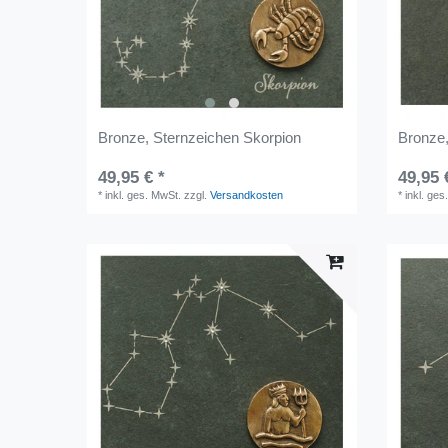
Bronze, Sternzeichen Skorpion
Bronze,
49,95 € *
49,95 
*
inkl. ges. MwSt.
zzgl.
Versandkosten
*
inkl. ges