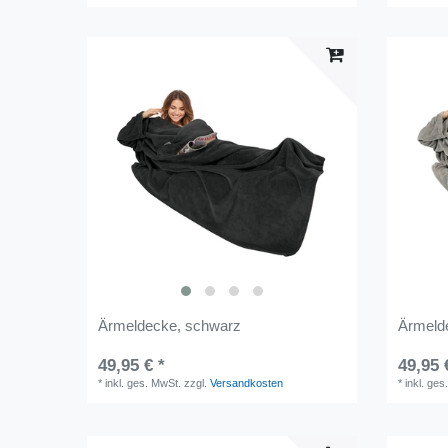
Ärmeldecke, schwarz
Ärmelde
49,95 € *
49,95 
*
inkl. ges. MwSt.
zzgl.
Versandkosten
*
inkl. ges