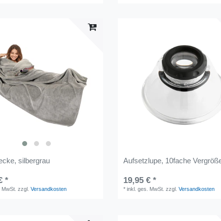
cke, silbergrau
Aufsetzlupe, 10fache Vergröß
€ *
19,95 € *
. MwSt.
zzgl.
Versandkosten
*
inkl. ges. MwSt.
zzgl.
Versandkosten