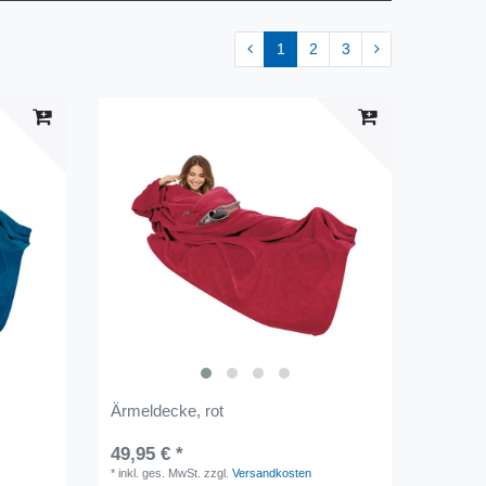
1
2
3
Ärmeldecke, rot
49,95 € *
*
inkl. ges. MwSt.
zzgl.
Versandkosten