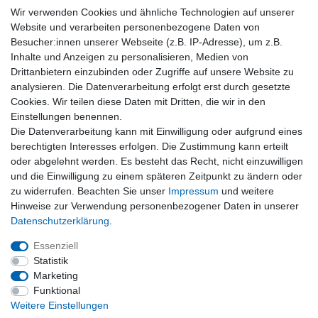
Wir verwenden Cookies und ähnliche Technologien auf unserer
Geschenkempfänger versandt werden, damit die Überraschung
Website und verarbeiten personenbezogene Daten von
perfekt wird.
Besucher:innen unserer Webseite (z.B. IP-Adresse), um z.B.
Wir wünschen Ihnen viel Freude beim Stöbern und würden uns
Inhalte und Anzeigen zu personalisieren, Medien von
freuen, wenn Sie dem MT-Lesershop mit seinem ständig
Drittanbietern einzubinden oder Zugriffe auf unsere Website zu
aktualisierten und ergänzten Sortiment öfter einen virtuellen
analysieren. Die Datenverarbeitung erfolgt erst durch gesetzte
Besuch abstatten, um Neues zu entdecken.
Cookies. Wir teilen diese Daten mit Dritten, die wir in den
Einstellungen benennen.
Verwendete Fotos (außer Produktfotos): Adobe Stock – Pixelot, Danijel Levicki,
Die Datenverarbeitung kann mit Einwilligung oder aufgrund eines
kariphoto, saksit, Christian Schwier, Photographee-eu, Kana Design Image, Maridav,
berechtigten Interesses erfolgen. Die Zustimmung kann erteilt
petrrgoskov, Romolo Tavani, BillionPhotos-com, RuZi, Li Ding (2), Patrick
Daxenbichler, zephyr_p, Prostock-studio, Тимур Конев.
oder abgelehnt werden. Es besteht das Recht, nicht einzuwilligen
und die Einwilligung zu einem späteren Zeitpunkt zu ändern oder
Zahlung
zu widerrufen. Beachten Sie unser
Impressum
und weitere
Versand
Hinweise zur Verwendung personenbezogener Daten in unserer
Daten­schutz­erklärung
.
Daten­schutz­erklärung
AGB
Essenziell
Hinweis zur Batterieentsorgung
Statistik
Erklärung zur Barrierefreiheit
Marketing
Funktional
Kontakt
Weitere Einstellungen
Impressum