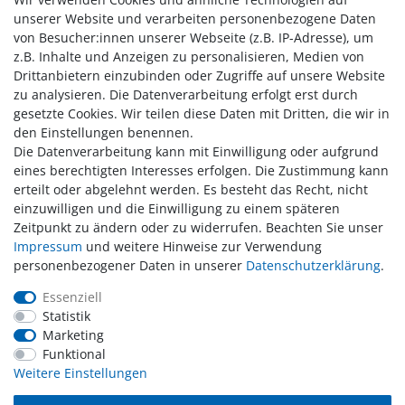
36-40 B-Ware
unserer Website und verarbeiten personenbezogene Daten
15,00 € *
von Besucher:innen unserer Webseite (z.B. IP-Adresse), um
UVP 29,95 €
z.B. Inhalte und Anzeigen zu personalisieren, Medien von
In den Warenkorb
Drittanbietern einzubinden oder Zugriffe auf unsere Website
*
inkl. ges. MwSt.
zzgl.
Versandkosten
zu analysieren. Die Datenverarbeitung erfolgt erst durch
gesetzte Cookies. Wir teilen diese Daten mit Dritten, die wir in
den Einstellungen benennen.
Die Datenverarbeitung kann mit Einwilligung oder aufgrund
1
2
eines berechtigten Interesses erfolgen. Die Zustimmung kann
erteilt oder abgelehnt werden. Es besteht das Recht, nicht
einzuwilligen und die Einwilligung zu einem späteren
Zahlung
Zeitpunkt zu ändern oder zu widerrufen. Beachten Sie unser
Versand
Impressum
und weitere Hinweise zur Verwendung
personenbezogener Daten in unserer
Daten­schutz­erklärung
.
Daten­schutz­erklärung
AGB
Essenziell
Hinweis zur Batterieentsorgung
Statistik
Erklärung zur Barrierefreiheit
Marketing
Funktional
Kontakt
Weitere Einstellungen
Impressum
Widerrufsrecht