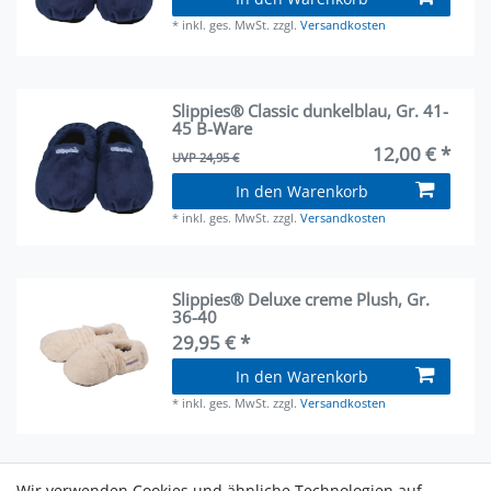
*
inkl. ges. MwSt.
zzgl.
Versandkosten
Slippies® Classic dunkelblau, Gr. 41-
45 B-Ware
12,00 € *
UVP 24,95 €
In den Warenkorb
*
inkl. ges. MwSt.
zzgl.
Versandkosten
Slippies® Deluxe creme Plush, Gr.
36-40
29,95 € *
In den Warenkorb
*
inkl. ges. MwSt.
zzgl.
Versandkosten
Slippies® Deluxe creme Plush, Gr.
Wir verwenden Cookies und ähnliche Technologien auf