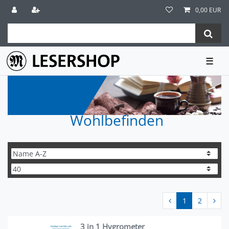
0,00 EUR
☰
Wohlbefinden
1
2
3 in 1 Hygrometer